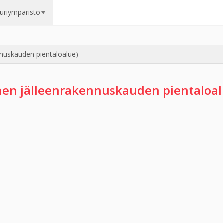
uuriympäristö
nnuskauden pientaloalue)
inen jälleenrakennuskauden pientaloal