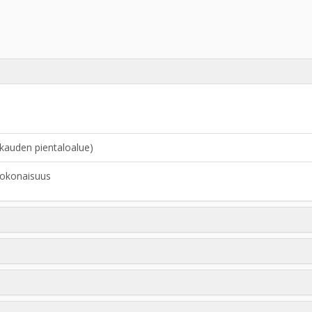
skauden pientaloalue)
ekokonaisuus