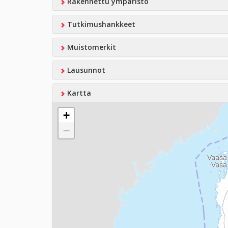
Rakennettu ympäristö
Tutkimushankkeet
Muistomerkit
Lausunnot
Kartta
+
−