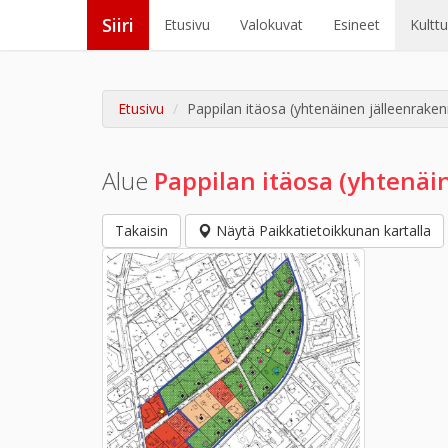
Siiri
Etusivu
Valokuvat
Esineet
Kultt
Etusivu
Pappilan itäosa (yhtenäinen jälleenrake
Alue
Pappilan itäosa (yhtenä
Takaisin
Näytä Paikkatietoikkunan kartalla