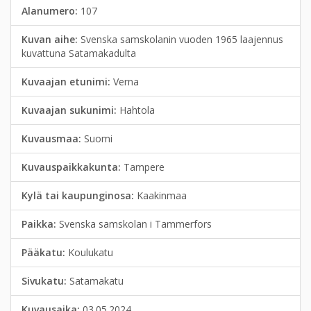
Alanumero:
107
Kuvan aihe:
Svenska samskolanin vuoden 1965 laajennus
kuvattuna Satamakadulta
Kuvaajan etunimi:
Verna
Kuvaajan sukunimi:
Hahtola
Kuvausmaa:
Suomi
Kuvauspaikkakunta:
Tampere
Kylä tai kaupunginosa:
Kaakinmaa
Paikka:
Svenska samskolan i Tammerfors
Pääkatu:
Koulukatu
Sivukatu:
Satamakatu
Kuvausaika:
03.05.2024