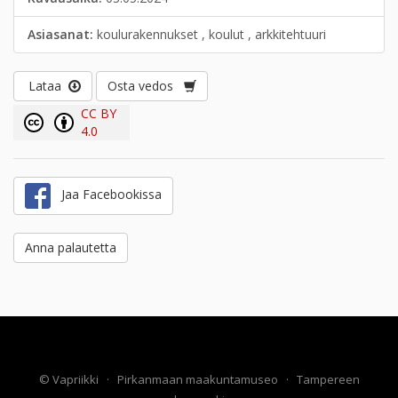
Asiasanat:
koulurakennukset , koulut , arkkitehtuuri
Lataa
Osta vedos
CC BY
4.0
Jaa Facebookissa
Anna palautetta
©
Vapriikki
·
Pirkanmaan maakuntamuseo
·
Tampereen