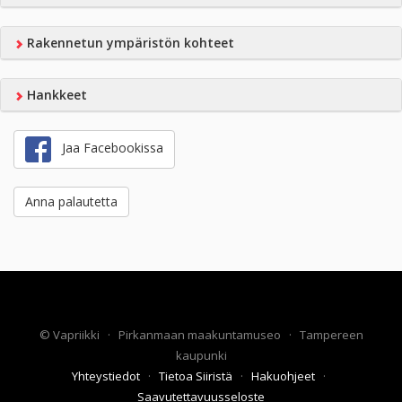
Rakennetun ympäristön kohteet
Hankkeet
Jaa Facebookissa
Anna palautetta
©
Vapriikki
·
Pirkanmaan maakuntamuseo
·
Tampereen
kaupunki
Yhteystiedot
·
Tietoa Siiristä
·
Hakuohjeet
·
Saavutettavuusseloste