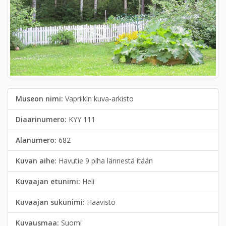
Museon nimi:
Vapriikin kuva-arkisto
Diaarinumero:
KYY 111
Alanumero:
682
Kuvan aihe:
Havutie 9 piha lännestä itään
Kuvaajan etunimi:
Heli
Kuvaajan sukunimi:
Haavisto
Kuvausmaa:
Suomi