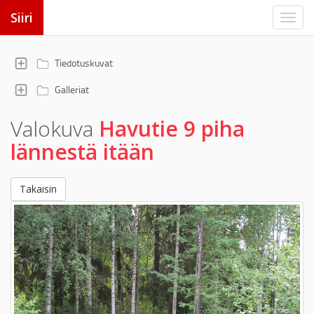
Siiri
Tiedotuskuvat
Galleriat
Valokuva
Havutie 9 piha
lännestä itään
Takaisin