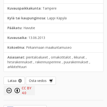
Kuvauspaikkakunta:
Tampere
Kylä tai kaupunginosa:
Lappi Käpylä
Pääkatu:
Havutie
Kuvausaika:
13.06.2013
Kokoelma:
Pirkanmaan maakuntamuseo
Asiasanat:
pientaloalueet , omakotitalot , ikkunat ,
hirsirakennukset , rakennusperinne , puurakennukset ,
arkkitehtuuri
Lataa
Osta vedos
CC BY
4.0