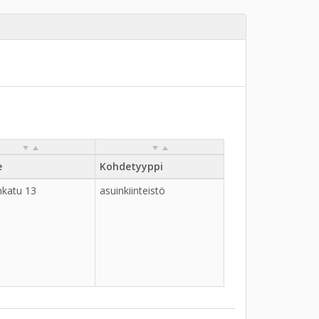
e
Kohdetyyppi
nkatu 13
asuinkiinteistö