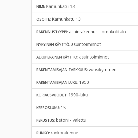
Karhunkatu 13
NIMI:
Karhunkatu 13
OSOITE:
asuinrakennus - omakotitalo
RAKENNUSTYYPPI:
asuintoiminnot
NYKYINEN KÄYTTÖ:
asuintoiminnot
ALKUPERÄINEN KÄYTTÖ:
vuosikymmen
RAKENTAMISAJAN TARKKUUS:
1950
RAKENTAMISAJAN LUKU:
1990-luku
KORJAUSVUODET:
1½
KERROSLUKU:
betoni - valettu
PERUSTUS:
rankorakenne
RUNKO: