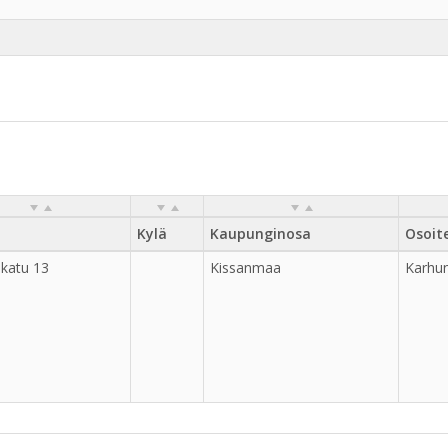
Kylä
Kaupunginosa
Osoit
katu 13
Kissanmaa
Karhu