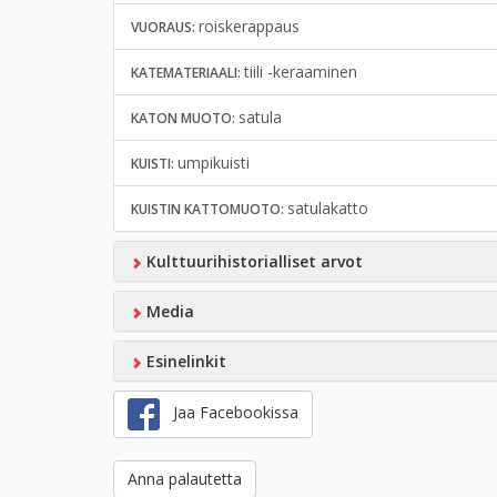
roiskerappaus
VUORAUS:
tiili -keraaminen
KATEMATERIAALI:
satula
KATON MUOTO:
umpikuisti
KUISTI:
satulakatto
KUISTIN KATTOMUOTO:
Kulttuurihistorialliset arvot
Media
Esinelinkit
Jaa Facebookissa
Anna palautetta