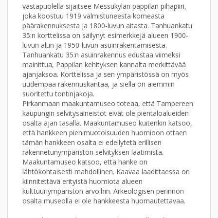
vastapuolella sijaitsee Messukylän pappilan pihapiiri,
joka koostuu 1919 valmistuneesta komeasta
päärakennuksesta ja 1800-luvun aitasta. Tanhuankatu
35:n korttelissa on säilynyt esimerkkejä alueen 1900-
luvun alun ja 1950-luvun asuinrakentamisesta.
Tanhuankatu 35:n asuinrakennus edustaa viimeksi
mainittua, Pappilan kehityksen kannalta merkittävää
ajanjaksoa. Korttelissa ja sen ympäristössä on myös
uudempaa rakennuskantaa, ja siellä on aiemmin
suoritettu tontinjakoja.
Pirkanmaan maakuntamuseo toteaa, että Tampereen
kaupungin selvitysaineistot eivät ole pientaloalueiden
osalta ajan tasalla. Maakuntamuseo kuitenkin katsoo,
että hankkeen pienimuotoisuuden huomioon ottaen
tämän hankkeen osalta ei edellytetä erillisen
rakennetunympäristön selvityksen laatimista.
Maakuntamuseo katsoo, että hanke on
lähtökohtaisesti mahdollinen. Kaavaa laadittaessa on
kiinnitettävä erityistä huomiota alueen
kulttuuriympäristön arvoihin. Arkeologisen perinnön
osalta museolla ei ole hankkeesta huomautettavaa.