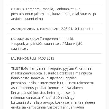
Tampere, Pappila, Tanhuankatu 35,
OTSIKKO:
pientalotontin jakaminen, kaava 8484, osallistumis- ja
arviointisuunnitelma
12.03.01.10 Lausunto
ASIAKIRJAN ARKISTOTUNNUS, LAJI:
Tampereen kaupunki,
LAUSUNNON SAAJA:
Kaupunkiympäristön suunnittelu / Maankäytön
suunnittelu
14.03.2013
LAUSUNNON PVM:
Tampereen kaupunki pyytää Pirkanmaan
TIIVISTELMÄ:
maakuntamuseolta lausuntoa otsikossa mainitusta
hankkeesta. Kaava-alue sijaitsee Pappilan
pientaloalueella. Kiinteistöön kuuluu 1950 rakennettu
asuinrakennus ja piharakennus. Kaava-alueen
lähiympäristö koostuu heterogeenisestä
rakennuskannasta. Ympäristöön sisältyy
kulttuurihistoriallisia arvoja, koska se ilmentää alueen
eri-ikäisiä kerrostumia. Viistosti Tanhuankadun