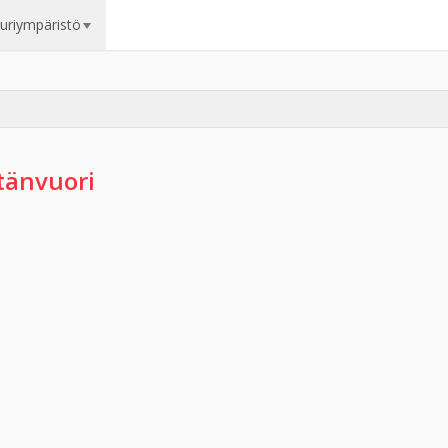
uuriympäristö
tänvuori