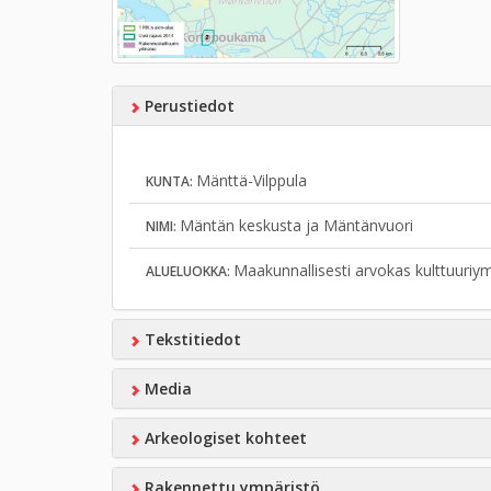
Perustiedot
Mänttä-Vilppula
KUNTA:
Mäntän keskusta ja Mäntänvuori
NIMI:
Maakunnallisesti arvokas kulttuuriy
ALUELUOKKA:
Tekstitiedot
Media
Arkeologiset kohteet
Rakennettu ympäristö