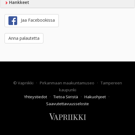
Hankkeet
Jaa Facebookissa
Anna palautetta
©
Vapriikki
·
Pirkanmaan maakuntamuseo
·
Tampereen
kaupunki
Yhteystiedot
·
Tietoa Siiristä
·
Hakuohjeet
·
Saavutettavuusseloste