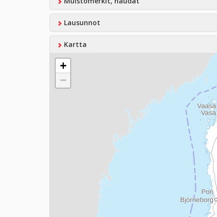
Muistomerkit, haudat
Lausunnot
Kartta
+
−