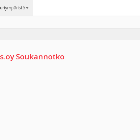
uuriympäristö
s.oy Soukannotko