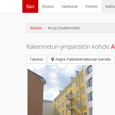
Siiri
Etusivu
Valokuvat
Esineet
Kultt
Etusivu
As.oy Soukannotko
Rakennetun ympäristön kohde
A
Takaisin
Näytä Paikkatietoikkunan kartalla