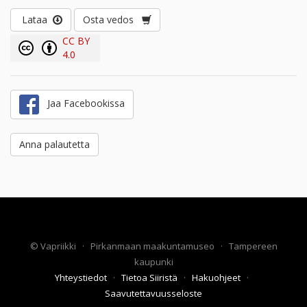
Lataa
Osta vedos
CC BY
4.0
Jaa Facebookissa
Anna palautetta
©
Vapriikki
·
Pirkanmaan maakuntamuseo
·
Tampereen
kaupunki
Yhteystiedot
·
Tietoa Siiristä
·
Hakuohjeet
·
Saavutettavuusseloste