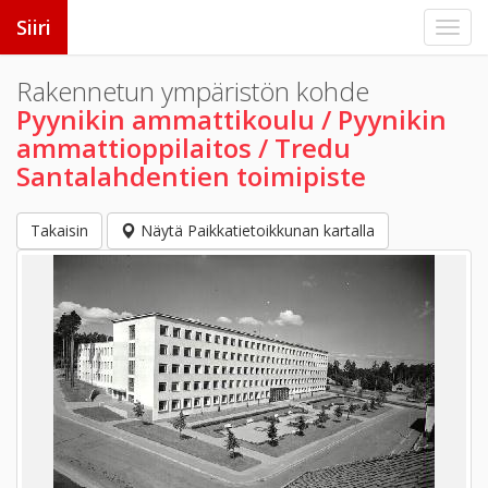
Siiri
Rakennetun ympäristön kohde
Pyynikin ammattikoulu / Pyynikin
ammattioppilaitos / Tredu
Santalahdentien toimipiste
Takaisin
Näytä Paikkatietoikkunan kartalla