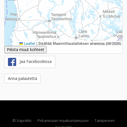
Leaflet
|
Sisältää Maanmittauslaitoksen aineistoa (08/2026)
Piilota muut kohteet
Jaa Facebookissa
Anna palautetta
©
Vapriikki
·
Pirkanmaan maakuntamuseo
·
Tampereen