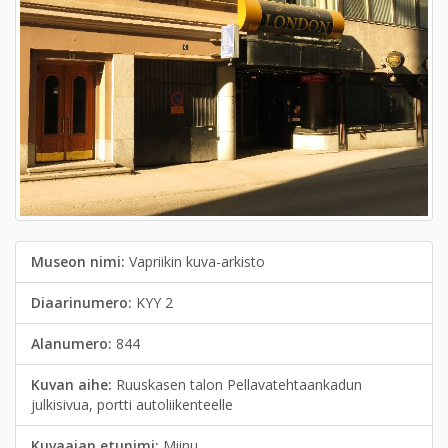
Museon nimi:
Vapriikin kuva-arkisto
Diaarinumero:
KYY 2
Alanumero:
844
Kuvan aihe:
Ruuskasen talon Pellavatehtaankadun
julkisivua, portti autoliikenteelle
Kuvaajan etunimi:
Miinu