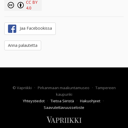
CC BY
4.0
Jaa Facebookissa
Anna palautetta
©
Vapriikki
·
Pirkanmaan maakuntamuseo
·
Tampereen
kaupunki
Yhteystiedot
·
Tietoa Siiristä
·
Hakuohjeet
·
Saavutettavuusseloste