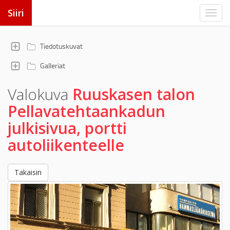
Siiri
Tiedotuskuvat
Galleriat
Valokuva
Ruuskasen talon
Pellavatehtaankadun
julkisivua, portti
autoliikenteelle
Takaisin