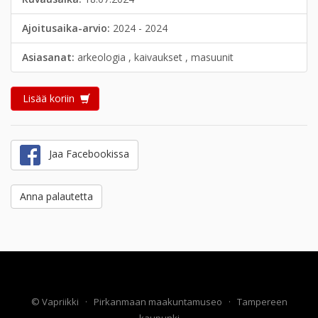
Ajoitusaika-arvio:
2024 - 2024
Asiasanat:
arkeologia , kaivaukset , masuunit
Lisää koriin
Jaa Facebookissa
Anna palautetta
©
Vapriikki
·
Pirkanmaan maakuntamuseo
·
Tampereen