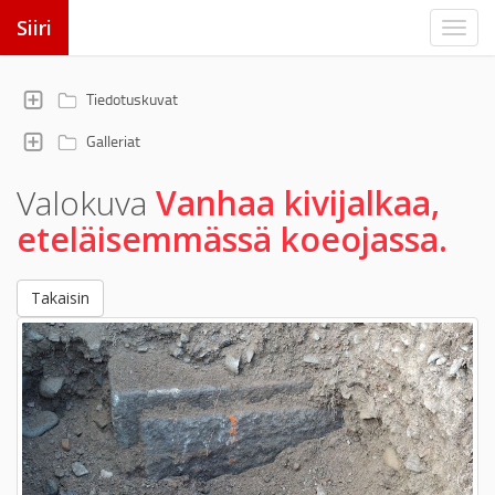
Siiri
Tiedotuskuvat
Galleriat
Valokuva
Vanhaa kivijalkaa,
eteläisemmässä koeojassa.
Takaisin