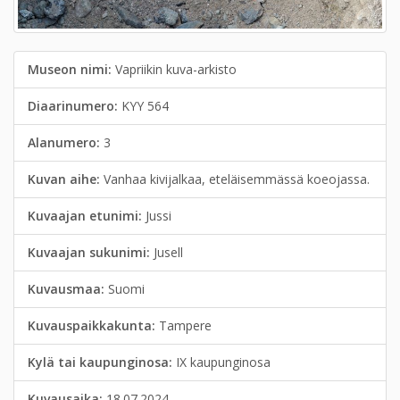
Museon nimi:
Vapriikin kuva-arkisto
Diaarinumero:
KYY 564
Alanumero:
3
Kuvan aihe:
Vanhaa kivijalkaa, eteläisemmässä koeojassa.
Kuvaajan etunimi:
Jussi
Kuvaajan sukunimi:
Jusell
Kuvausmaa:
Suomi
Kuvauspaikkakunta:
Tampere
Kylä tai kaupunginosa:
IX kaupunginosa
Kuvausaika:
18.07.2024