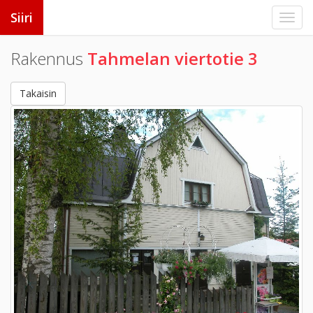
Siiri
Rakennus
Tahmelan viertotie 3
Takaisin