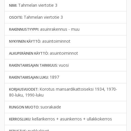
Tahmelan viertotie 3
NIMI:
Tahmelan viertotie 3
OSOITE:
asuinrakennus - muu
RAKENNUSTYYPPI:
asuintoiminnot
NYKYINEN KÄYTTÖ:
asuintoiminnot
ALKUPERÄINEN KÄYTTÖ:
vuosi
RAKENTAMISAJAN TARKKUUS:
1897
RAKENTAMISAJAN LUKU:
Korotus mansardikattoiseksi 1934, 1970-
KORJAUSVUODET:
80-luku, 1990-luku
suorakaide
RUNGON MUOTO:
kellarikerros + asuinkerros + ullakkokerros
KERROSLUKU:
nurkkakivet