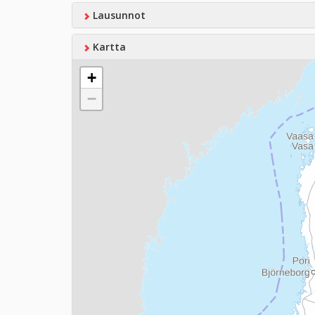
Lausunnot
Kartta
+
−