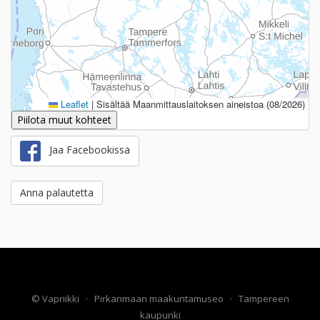
Leaflet
|
Sisältää Maanmittauslaitoksen aineistoa (08/2026)
Piilota muut kohteet
Jaa Facebookissa
Anna palautetta
©
Vapriikki
·
Pirkanmaan maakuntamuseo
·
Tampereen
kaupunki