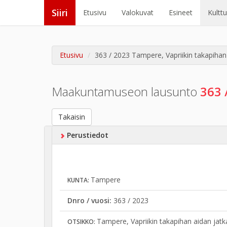
Siiri
Etusivu
Valokuvat
Esineet
Kultt
Etusivu
363 / 2023 Tampere, Vapriikin takapiha
Maakuntamuseon lausunto
363 
Takaisin
Perustiedot
Tampere
KUNTA:
Dnro / vuosi:
363 / 2023
Tampere, Vapriikin takapihan aidan jat
OTSIKKO: