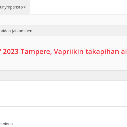
uuriympäristö
n aidan jatkaminen
/ 2023 Tampere, Vapriikin takapihan 
kaminen