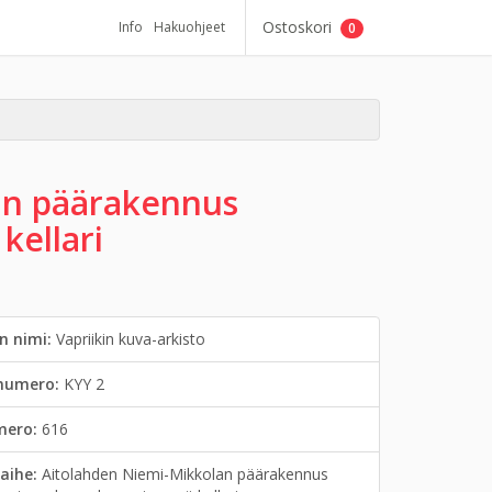
Ostoskori
Info
Hakuohjeet
0
an päärakennus
kellari
n nimi:
Vapriikin kuva-arkisto
inumero:
KYY 2
mero:
616
aihe:
Aitolahden Niemi-Mikkolan päärakennus