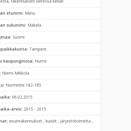
esta, rakennuksen vieressä kellari
an etunimi:
Miinu
jan sukunimi:
Mäkelä
smaa:
Suomi
spaikkakunta:
Tampere
ai kaupunginosa:
Nurmi
:
Niemi-Mikkola
tu:
Nurmintie 182-185
saika:
06.02.2015
saika-arvio:
2015 - 2015
anat:
asuinrakennukset , kuistit , järjestötoiminta ,