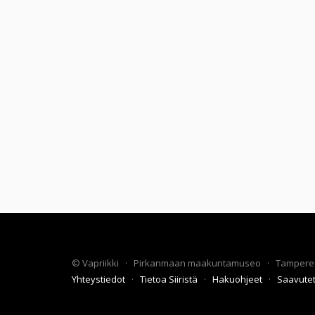
©
Vapriikki
·
Pirkanmaan maakuntamuseo
·
Tampere
Yhteystiedot
·
Tietoa Siiristä
·
Hakuohjeet
·
Saavute