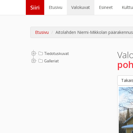
Siiri
Etusivu
Valokuvat
Esineet
Kultt
Etusivu
Aitolahden Niemi-Mikkolan päärakennus 
Val
Tiedotuskuvat
Galleriat
poh
Takais