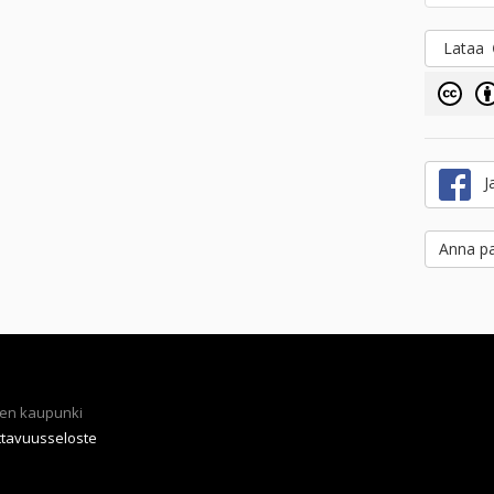
Lataa
Ja
Anna pa
en kaupunki
ttavuusseloste