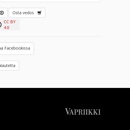
Osta vedos
CC BY
4.0
a Facebookissa
lautetta