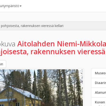
uuriympäristö
pohjoisesta, rakennuksen vieressä kellari
okuva
Aitolahden Niemi-Mikkol
joisesta, rakennuksen vieressä 
in
Museo
Diaar
Alanu
Kuvan 