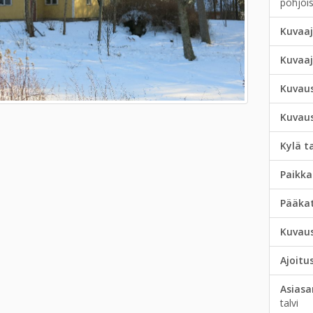
pohjois
Kuvaaj
Kuvaa
Kuvau
Kuvau
Kylä t
Paikka
Pääka
Kuvau
Ajoitu
Asias
talvi