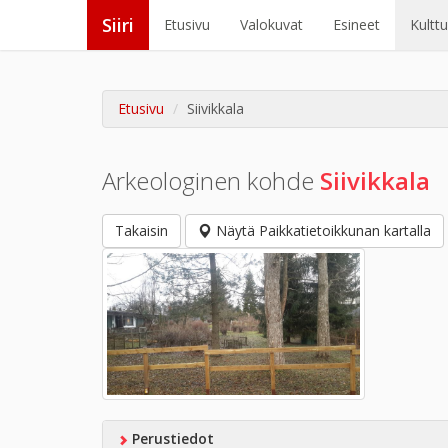
Siiri
Etusivu
Valokuvat
Esineet
Kultt
Etusivu
Siivikkala
Arkeologinen kohde
Siivikkala
Takaisin
Näytä Paikkatietoikkunan kartalla
Perustiedot