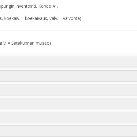
ungin inventointi. Kohde 41.
aus, koekaiv. = koekaivaus, valv. = valvonta)
atM = Satakunnan museo)