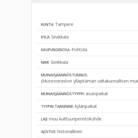
Tampere
KUNTA:
Siivikkala
KYLÄ:
Pohtola
KAUPUNGINOSA:
Siivikkala
NIMI:
MUINAISJÄÄNNÖSTUNNUS:
(Museoviraston ylläpitämän valtakunnallisen mui
asuinpaikat
MUINAISJÄÄNNÖSTYYPPI:
kylänpaikat
TYYPIN TARKENNE:
muu kulttuuriperintökohde
LAJI:
historiallinen
AJOITUS: