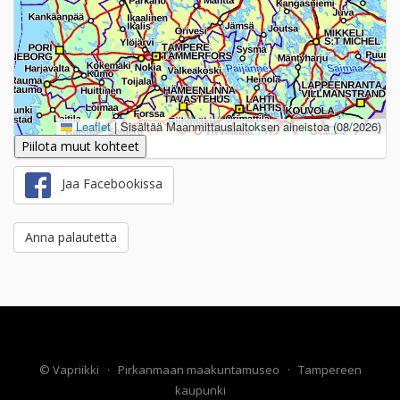
Leaflet
|
Sisältää Maanmittauslaitoksen aineistoa (08/2026)
Piilota muut kohteet
Jaa Facebookissa
Anna palautetta
©
Vapriikki
·
Pirkanmaan maakuntamuseo
·
Tampereen
kaupunki