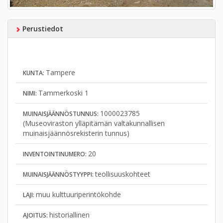
Perustiedot
Tampere
KUNTA:
Tammerkoski 1
NIMI:
1000023785
MUINAISJÄÄNNÖSTUNNUS:
(Museoviraston ylläpitämän valtakunnallisen
muinaisjäännösrekisterin tunnus)
20
INVENTOINTINUMERO:
teollisuuskohteet
MUINAISJÄÄNNÖSTYYPPI:
muu kulttuuriperintökohde
LAJI:
historiallinen
AJOITUS: