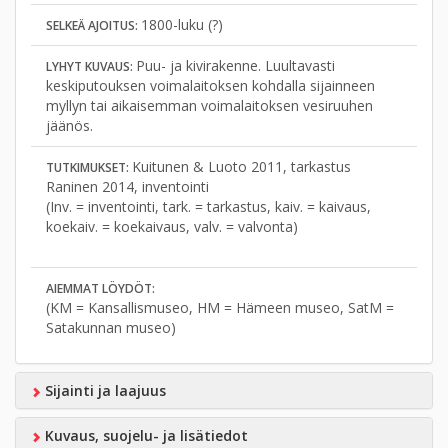
1800-luku (?)
SELKEÄ AJOITUS:
Puu- ja kivirakenne. Luultavasti
LYHYT KUVAUS:
keskiputouksen voimalaitoksen kohdalla sijainneen
myllyn tai aikaisemman voimalaitoksen vesiruuhen
jäänös.
Kuitunen & Luoto 2011, tarkastus
TUTKIMUKSET:
Raninen 2014, inventointi
(Inv. = inventointi, tark. = tarkastus, kaiv. = kaivaus,
koekaiv. = koekaivaus, valv. = valvonta)
AIEMMAT LÖYDÖT:
(KM = Kansallismuseo, HM = Hämeen museo, SatM =
Satakunnan museo)
Sijainti ja laajuus
Kuvaus, suojelu- ja lisätiedot