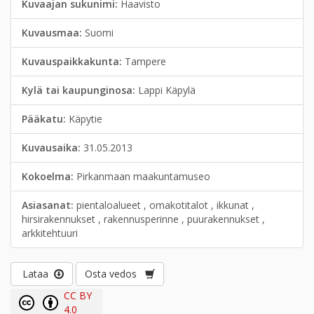
Kuvaajan sukunimi:
Haavisto
Kuvausmaa:
Suomi
Kuvauspaikkakunta:
Tampere
Kylä tai kaupunginosa:
Lappi Käpylä
Pääkatu:
Käpytie
Kuvausaika:
31.05.2013
Kokoelma:
Pirkanmaan maakuntamuseo
Asiasanat:
pientaloalueet , omakotitalot , ikkunat ,
hirsirakennukset , rakennusperinne , puurakennukset ,
arkkitehtuuri
Lataa
Osta vedos
CC BY
4.0