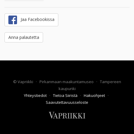
Jaa Facebookissa
Anna palautetta
©
Vapriikki
·
Pirkanmaan maakuntamuseo
·
Tampereen
kaupunki
Yhteystiedot
·
Tietoa Siiristä
·
Hakuohjeet
·
Saavutettavuusseloste