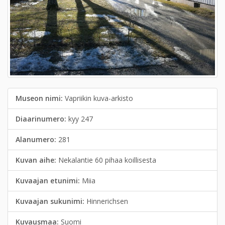
Museon nimi:
Vapriikin kuva-arkisto
Diaarinumero:
kyy 247
Alanumero:
281
Kuvan aihe:
Nekalantie 60 pihaa koillisesta
Kuvaajan etunimi:
Miia
Kuvaajan sukunimi:
Hinnerichsen
Kuvausmaa:
Suomi