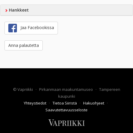
Hankkeet
Jaa Facebookissa
Anna palautetta
©
Vapriikki
·
Pirkanmaan maakuntamuseo
·
Tampereen
kaupunki
Yhteystiedot
·
Tietoa Siiristä
·
Hakuohjeet
·
Saavutettavuusseloste