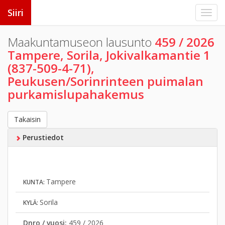
Siiri
Maakuntamuseon lausunto
459 / 2026
Tampere, Sorila, Jokivalkamantie 1
(837-509-4-71),
Peukusen/Sorinrinteen puimalan
purkamislupahakemus
Takaisin
Perustiedot
Tampere
KUNTA:
Sorila
KYLÄ:
Dnro / vuosi:
459 / 2026