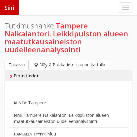
Siiri
Tutkimushanke
Tampere
Nalkalantori. Leikkipuiston alueen
maatutkausaineiston
uudelleenanalysointi
Takaisin
Näytä Paikkatietoikkunan kartalla
Perustiedot
Tampere
KUNTA:
Tampere Nalkalantori. Leikkipuiston alueen
NIMI:
maatutkausaineiston uudelleenanalysointi
Muu
HANKKEEN TYYPPI: