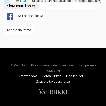
Leaflet
|
Sisältää Maanmittauslaitoksen aineistoa (08/2026)
Piilota muut kohteet
Jaa Facebookissa
Anna palautetta
©
Vapriikki
·
Pirkanmaan maakuntamuseo
·
Tampereen
kaupunki
Yhteystiedot
·
Tietoa Siiristä
·
Hakuohjeet
·
Saavutettavuusseloste