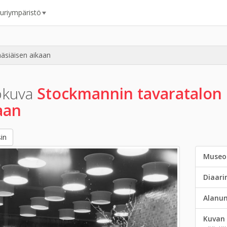
uuriympäristö
äsiäisen aikaan
okuva
Stockmannin tavaratalon 
aan
in
Museo
Diaar
Alanu
Kuvan 