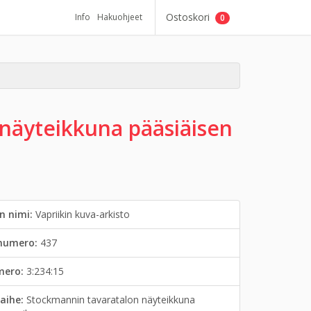
Ostoskori
Info
Hakuohjeet
0
näyteikkuna pääsiäisen
n nimi:
Vapriikin kuva-arkisto
inumero:
437
mero:
3:234:15
aihe:
Stockmannin tavaratalon näyteikkuna