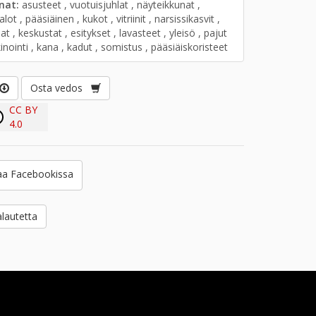
anat:
asusteet , vuotuisjuhlat , näyteikkunat ,
lot , pääsiäinen , kukot , vitriinit , narsissikasvit ,
at , keskustat , esitykset , lavasteet , yleisö , pajut
inointi , kana , kadut , somistus , pääsiäiskoristeet
Osta vedos
CC BY
4.0
a Facebookissa
lautetta