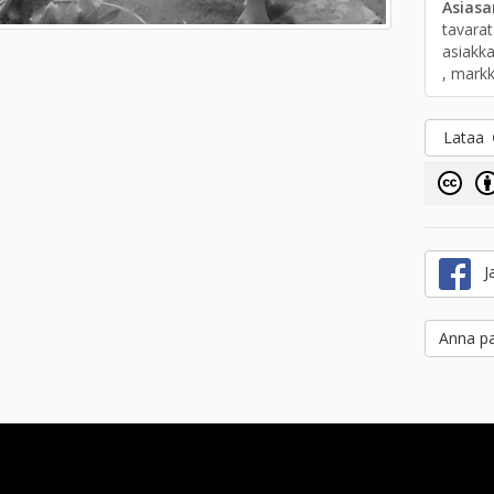
Asias
tavarata
asiakka
, markk
Lataa
Ja
Anna pa