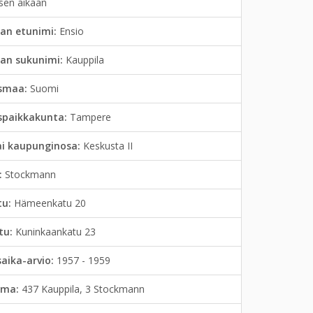
isen aikaan
an etunimi:
Ensio
jan sukunimi:
Kauppila
smaa:
Suomi
spaikkakunta:
Tampere
ai kaupunginosa:
Keskusta II
:
Stockmann
tu:
Hämeenkatu 20
tu:
Kuninkaankatu 23
saika-arvio:
1957 - 1959
lma:
437 Kauppila, 3 Stockmann