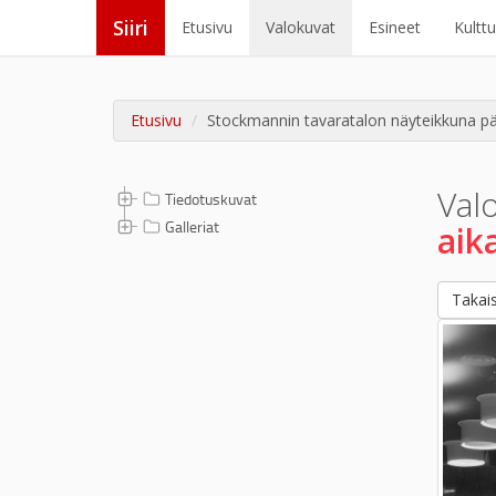
Siiri
Etusivu
Valokuvat
Esineet
Kultt
Etusivu
Stockmannin tavaratalon näyteikkuna pä
Val
Tiedotuskuvat
Galleriat
aik
Takais