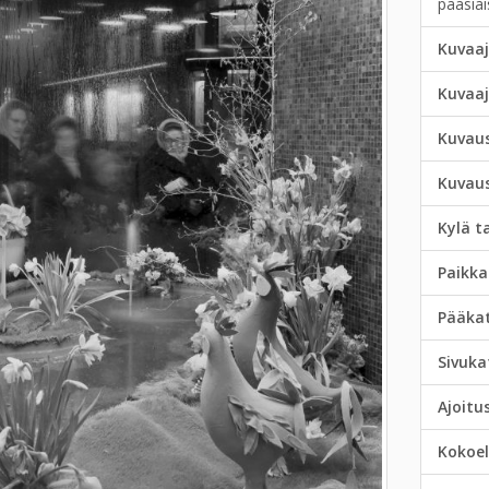
pääsiä
Kuvaaj
Kuvaa
Kuvau
Kuvau
Kylä t
Paikka
Pääka
Sivuka
Ajoitu
Kokoe