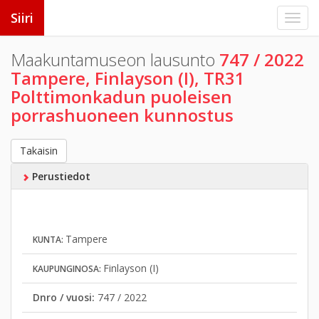
Siiri
Maakuntamuseon lausunto
747 / 2022
Tampere, Finlayson (I), TR31
Polttimonkadun puoleisen
porrashuoneen kunnostus
Takaisin
Perustiedot
Tampere
KUNTA:
Finlayson (I)
KAUPUNGINOSA:
Dnro / vuosi:
747 / 2022