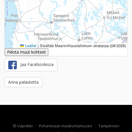
Leaflet
|
Sisältää Maanmittauslaitoksen aineistoa (08/2026)
Piilota muut kohteet
Jaa Facebookissa
Anna palautetta
©
Vapriikki
·
Pirkanmaan maakuntamuseo
·
Tampereen