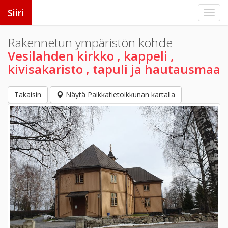
Siiri
Rakennetun ympäristön kohde
Vesilahden kirkko , kappeli ,
kivisakaristo , tapuli ja hautausmaa
Takaisin
Näytä Paikkatietoikkunan kartalla