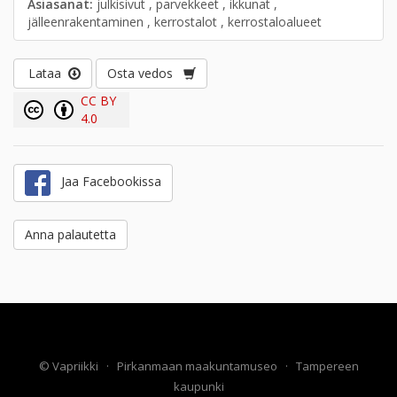
Asiasanat:
julkisivut , parvekkeet , ikkunat ,
jälleenrakentaminen , kerrostalot , kerrostaloalueet
Lataa
Osta vedos
CC BY
4.0
Jaa Facebookissa
Anna palautetta
©
Vapriikki
·
Pirkanmaan maakuntamuseo
·
Tampereen
kaupunki