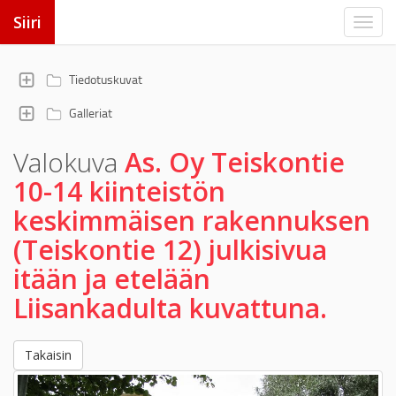
Siiri
Tiedotuskuvat
Galleriat
Valokuva
As. Oy Teiskontie
10-14 kiinteistön
keskimmäisen rakennuksen
(Teiskontie 12) julkisivua
itään ja etelään
Liisankadulta kuvattuna.
Takaisin