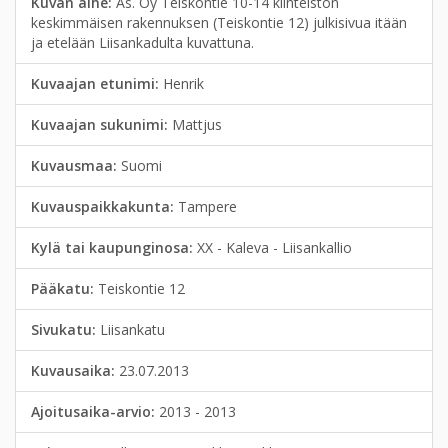
Kuvan aihe:
As. Oy Teiskontie 10-14 kiinteistön
keskimmäisen rakennuksen (Teiskontie 12) julkisivua itään
ja etelään Liisankadulta kuvattuna.
Kuvaajan etunimi:
Henrik
Kuvaajan sukunimi:
Mattjus
Kuvausmaa:
Suomi
Kuvauspaikkakunta:
Tampere
Kylä tai kaupunginosa:
XX - Kaleva - Liisankallio
Pääkatu:
Teiskontie 12
Sivukatu:
Liisankatu
Kuvausaika:
23.07.2013
Ajoitusaika-arvio:
2013 - 2013