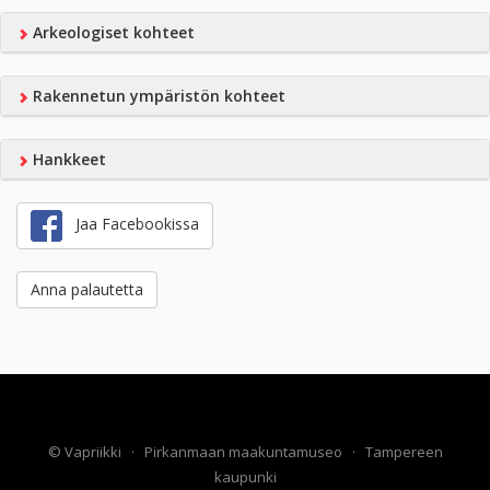
Arkeologiset kohteet
Rakennetun ympäristön kohteet
Hankkeet
Jaa Facebookissa
Anna palautetta
©
Vapriikki
·
Pirkanmaan maakuntamuseo
·
Tampereen
kaupunki