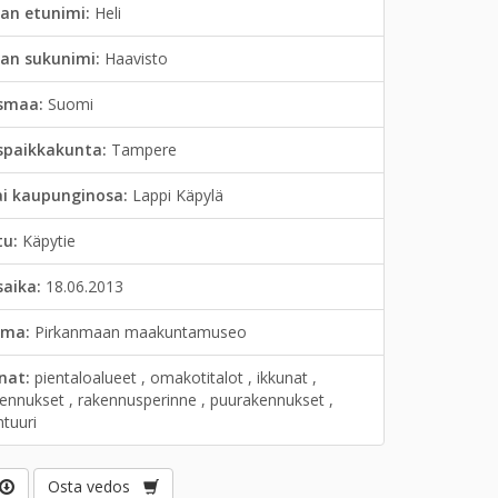
an etunimi:
Heli
jan sukunimi:
Haavisto
smaa:
Suomi
spaikkakunta:
Tampere
ai kaupunginosa:
Lappi Käpylä
tu:
Käpytie
saika:
18.06.2013
lma:
Pirkanmaan maakuntamuseo
anat:
pientaloalueet , omakotitalot , ikkunat ,
kennukset , rakennusperinne , puurakennukset ,
htuuri
Osta vedos