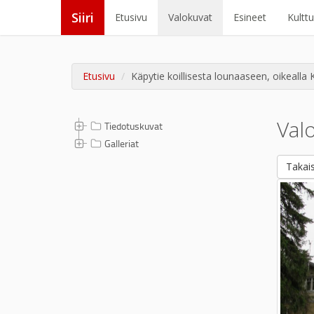
Siiri
Etusivu
Valokuvat
Esineet
Kultt
Etusivu
Käpytie koillisesta lounaaseen, oikealla 
Val
Tiedotuskuvat
Galleriat
Takais