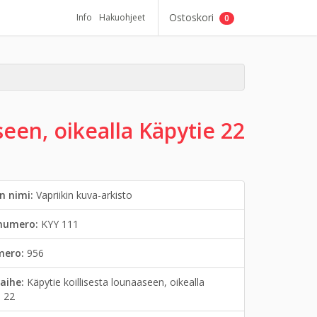
Ostoskori
Info
Hakuohjeet
0
seen, oikealla Käpytie 22
n nimi:
Vapriikin kuva-arkisto
inumero:
KYY 111
mero:
956
aihe:
Käpytie koillisesta lounaaseen, oikealla
e 22