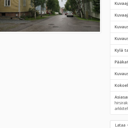
Kuvaaj
Kuvaa
Kuvau
Kuvau
Kylä t
Pääka
Kuvau
Kokoe
Asias
hirsira
arkkite
Lataa