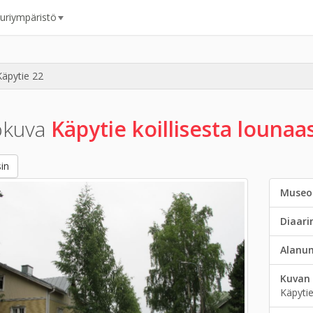
uuriympäristö
Käpytie 22
okuva
Käpytie koillisesta lounaa
in
Museo
Diaar
Alanu
Kuvan 
Käpyti