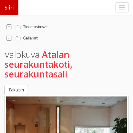
Siiri
Tiedotuskuvat
Galleriat
Valokuva
Atalan
seurakuntakoti,
seurakuntasali
Takaisin