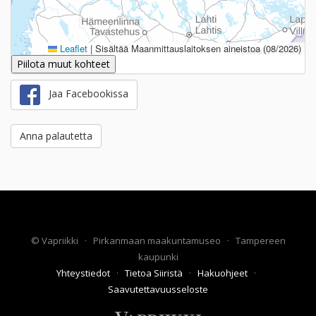
Leaflet
|
Sisältää Maanmittauslaitoksen aineistoa (08/2026)
Piilota muut kohteet
Jaa Facebookissa
Anna palautetta
©
Vapriikki
·
Pirkanmaan maakuntamuseo
·
Tampereen
kaupunki
Yhteystiedot
·
Tietoa Siiristä
·
Hakuohjeet
·
Saavutettavuusseloste