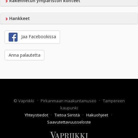
Rakennetun ympäristön kohteet
Hankkeet
Jaa Facebookissa
Anna palautetta
©
Vapriikki
·
Pirkanmaan maakuntamuseo
·
Tampereen
kaupunki
Yhteystiedot
·
Tietoa Siiristä
·
Hakuohjeet
·
Saavutettavuusseloste