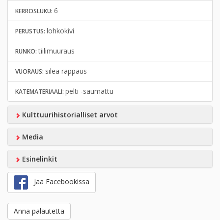
6
KERROSLUKU:
lohkokivi
PERUSTUS:
tiilimuuraus
RUNKO:
sileä rappaus
VUORAUS:
pelti -saumattu
KATEMATERIAALI:
Kulttuurihistorialliset arvot
Media
Esinelinkit
Jaa Facebookissa
Anna palautetta