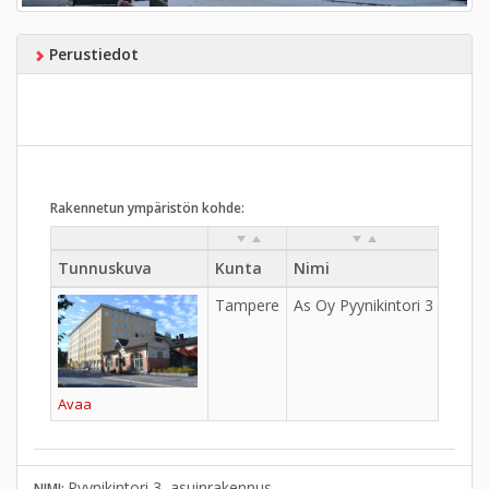
Perustiedot
Rakennetun ympäristön kohde:
Tunnuskuva
Kunta
Nimi
Kylä
Tampere
As Oy Pyynikintori 3
Avaa
Pyynikintori 3, asuinrakennus
NIMI: