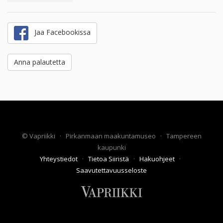
Jaa Facebookissa
Anna palautetta
©
Vapriikki
·
Pirkanmaan maakuntamuseo
·
Tampereen
kaupunki
Yhteystiedot
·
Tietoa Siiristä
·
Hakuohjeet
·
Saavutettavuusseloste