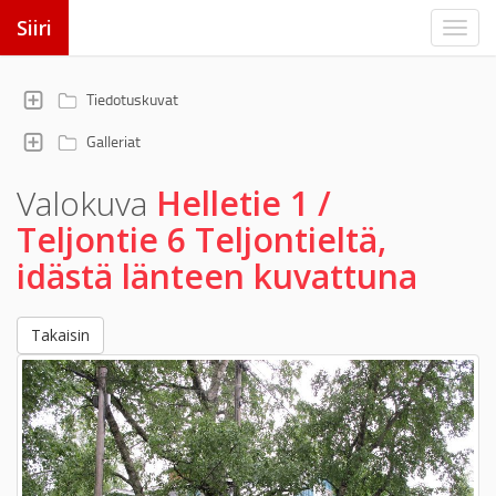
Siiri
Tiedotuskuvat
Galleriat
Valokuva
Helletie 1 /
Teljontie 6 Teljontieltä,
idästä länteen kuvattuna
Takaisin