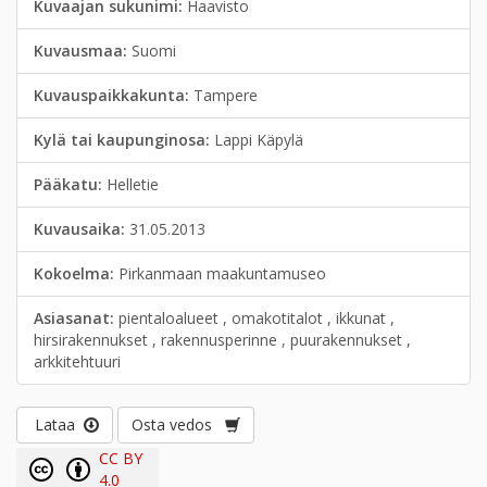
Kuvaajan sukunimi:
Haavisto
Kuvausmaa:
Suomi
Kuvauspaikkakunta:
Tampere
Kylä tai kaupunginosa:
Lappi Käpylä
Pääkatu:
Helletie
Kuvausaika:
31.05.2013
Kokoelma:
Pirkanmaan maakuntamuseo
Asiasanat:
pientaloalueet , omakotitalot , ikkunat ,
hirsirakennukset , rakennusperinne , puurakennukset ,
arkkitehtuuri
Lataa
Osta vedos
CC BY
4.0