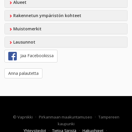
Alueet
Rakennetun ympäristön kohteet
Muistomerkit
Lausunnot
Jaa Facebookissa
Anna palautetta
©
Vapriikki
·
Pirkanmaan maakuntamuseo
·
Tampereen
kaupunki
Yhteystiedot
·
Tietoa Siiristä
·
Hakuohjeet
·