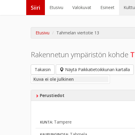
Siiri
Etusivu
Valokuvat
Esineet
Kultt
Etusivu
Tahmelan viertotie 13
Rakennetun ympäristön kohde
T
Takaisin
Näytä Paikkatietoikkunan kartalla
Kuva ei ole julkinen
Perustiedot
Tampere
KUNTA:
Tahmela
KAUPUNGINOSA: