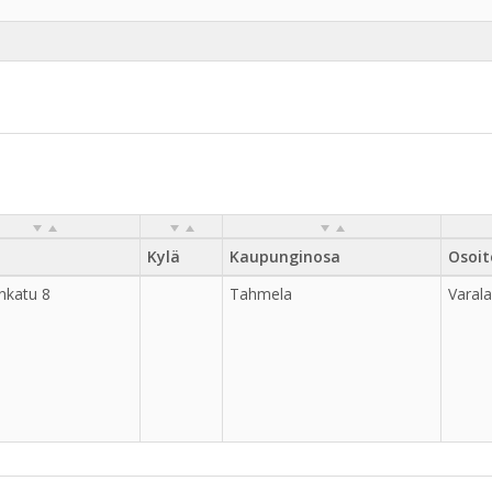
Kylä
Kaupunginosa
Osoit
nkatu 8
Tahmela
Varal