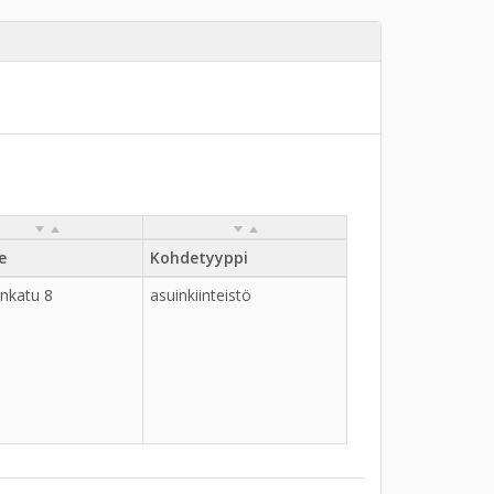
e
Kohdetyyppi
ankatu 8
asuinkiinteistö