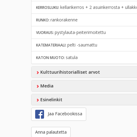
kellarikerros + 2 asuinkerrosta + ullak
KERROSLUKU:
rankorakenne
RUNKO:
pystylauta-peiterimoitettu
VUORAUS:
pelti -saumattu
KATEMATERIAALI:
satula
KATON MUOTO:
Kulttuurihistorialliset arvot
Media
Esinelinkit
Jaa Facebookissa
Anna palautetta