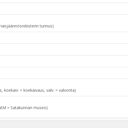
naisjäännösrekisterin tunnus)
aus, koekaiv. = koekaivaus, valv. = valvonta)
atM = Satakunnan museo)