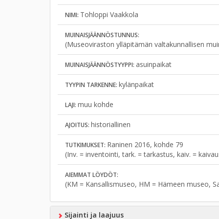
Tohloppi Vaakkola
NIMI:
MUINAISJÄÄNNÖSTUNNUS:
(Museoviraston ylläpitämän valtakunnallisen mui
asuinpaikat
MUINAISJÄÄNNÖSTYYPPI:
kylänpaikat
TYYPIN TARKENNE:
muu kohde
LAJI:
historiallinen
AJOITUS:
Raninen 2016, kohde 79
TUTKIMUKSET:
(Inv. = inventointi, tark. = tarkastus, kaiv. = kaiv
AIEMMAT LÖYDÖT:
(KM = Kansallismuseo, HM = Hämeen museo, S
Sijainti ja laajuus