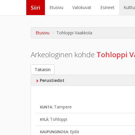
Siiri
Etusivu
Valokuvat
Esineet
Kultt
Etusivu
Tohloppi Vaakkola
Arkeologinen kohde
Tohloppi V
Takaisin
Perustiedot
Tampere
KUNTA:
Tohloppi
KYLÄ:
Epilä
KAUPUNGINOSA: