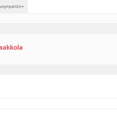
uuriympäristö
aakkola