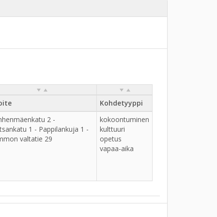
oite
Kohdetyyppi
nhenmäenkatu 2 -
kokoontuminen
tsankatu 1 - Pappilankuja 1 -
kulttuuri
mon valtatie 29
opetus
vapaa-aika