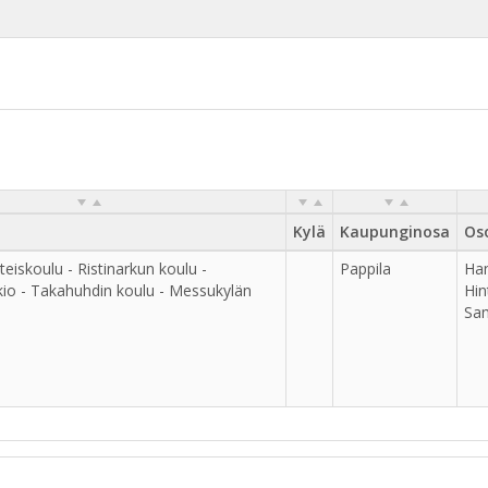
Kylä
Kaupunginosa
Os
eiskoulu - Ristinarkun koulu -
Pappila
Ha
kio - Takahuhdin koulu - Messukylän
Hin
Sam