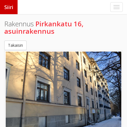
Siiri
Rakennus
Pirkankatu 16,
asuinrakennus
Takaisin