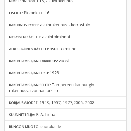
Pirkankatu 16, asuinrakennus
NIMI:
Pirkankatu 16
OSOITE:
asuinrakennus - kerrostalo
RAKENNUSTYYPPI:
asuintoiminnot
NYKYINEN KÄYTTÖ:
asuintoiminnot
ALKUPERÄINEN KÄYTTÖ:
vuosi
RAKENTAMISAJAN TARKKUUS:
1928
RAKENTAMISAJAN LUKU:
Tampereen kaupungin
RAKENTAMISAJAN SELITE:
rakennusvalvonnan arkisto
1948, 1957, 1977,2006, 2008
KORJAUSVUODET:
E. A. Liuha
SUUNNITTELIJA:
suorakaide
RUNGON MUOTO: