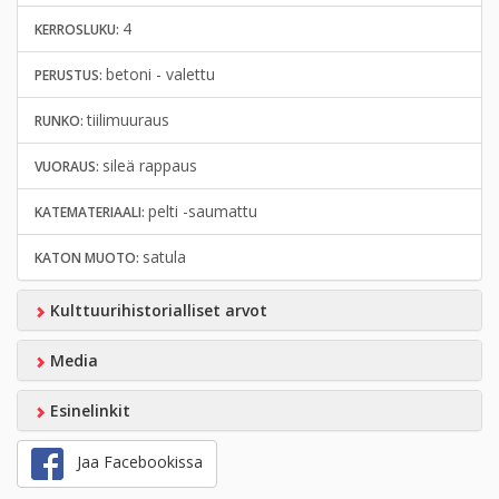
4
KERROSLUKU:
betoni - valettu
PERUSTUS:
tiilimuuraus
RUNKO:
sileä rappaus
VUORAUS:
pelti -saumattu
KATEMATERIAALI:
satula
KATON MUOTO:
Kulttuurihistorialliset arvot
Media
Esinelinkit
Jaa Facebookissa