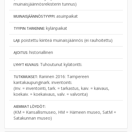
muinaisjäännösrekisterin tunnus)
asuinpaikat
MUINAISJÄÄNNÖSTYYPPI:
kylänpaikat
TYYPIN TARKENNE:
poistettu kiinteä muinaisjäännös (ei rauhoitettu)
LAJI:
historiallinen
AJOITUS:
Tuhoutunut kylätontti.
LYHYT KUVAUS:
Raninen 2016: Tampereen
TUTKIMUKSET:
kantakaupunginark. inventointi.
(Inv. = inventointi, tark. = tarkastus, kaiv. = kaivaus,
koekaiv. = koekaivaus, valv. = valvonta)
AIEMMAT LÖYDÖT:
(KM = Kansallismuseo, HM = Hämeen museo, SatM =
Satakunnan museo)