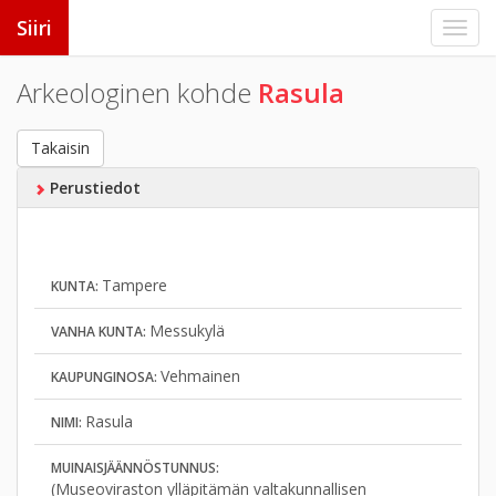
Siiri
Arkeologinen kohde
Rasula
Takaisin
Perustiedot
Tampere
KUNTA:
Messukylä
VANHA KUNTA:
Vehmainen
KAUPUNGINOSA:
Rasula
NIMI:
MUINAISJÄÄNNÖSTUNNUS:
(Museoviraston ylläpitämän valtakunnallisen