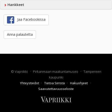
Hankkeet
Jaa Facebookissa
Anna palautetta
©
Vapriikki
·
Pirkanmaan maakuntamuseo
·
Tampereen
kaupunki
Yhteystiedot
·
Tietoa Siiristä
·
Hakuohjeet
·
Saavutettavuusseloste