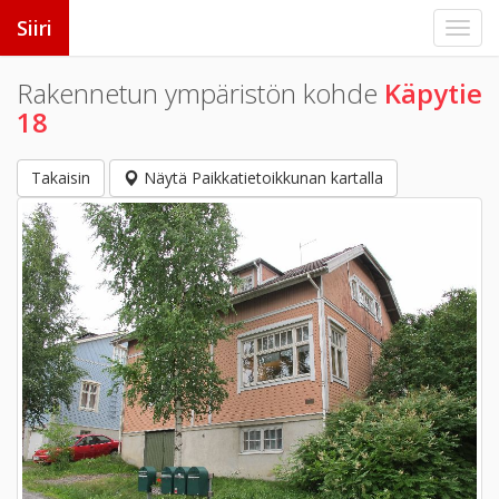
Siiri
Rakennetun ympäristön kohde
Käpytie
18
Takaisin
Näytä Paikkatietoikkunan kartalla