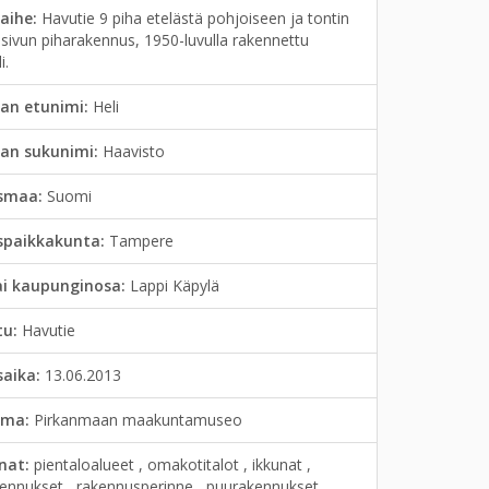
aihe:
Havutie 9 piha etelästä pohjoiseen ja tontin
sivun piharakennus, 1950-luvulla rakennettu
i.
an etunimi:
Heli
jan sukunimi:
Haavisto
smaa:
Suomi
spaikkakunta:
Tampere
ai kaupunginosa:
Lappi Käpylä
tu:
Havutie
saika:
13.06.2013
lma:
Pirkanmaan maakuntamuseo
anat:
pientaloalueet , omakotitalot , ikkunat ,
kennukset , rakennusperinne , puurakennukset ,