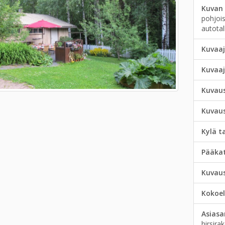
Kuvan 
pohjois
autotall
Kuvaaj
Kuvaa
Kuvau
Kuvau
Kylä t
Pääka
Kuvau
Kokoe
Asias
hirsira