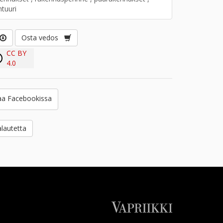
htuuri
Osta vedos
CC BY
4.0
a Facebookissa
lautetta