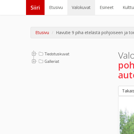
Siiri
Etusivu
Valokuvat
Esineet
Kultt
Etusivu
Havutie 9 piha etelästä pohjoiseen ja to
Val
Tiedotuskuvat
Galleriat
poh
auto
Takais