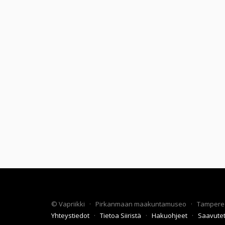
©
Vapriikki
·
Pirkanmaan maakuntamuseo
·
Tampere
Yhteystiedot
·
Tietoa Siiristä
·
Hakuohjeet
·
Saavute