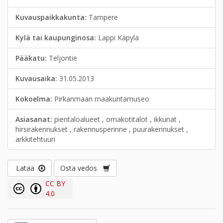
Kuvauspaikkakunta:
Tampere
Kylä tai kaupunginosa:
Lappi Käpylä
Pääkatu:
Teljontie
Kuvausaika:
31.05.2013
Kokoelma:
Pirkanmaan maakuntamuseo
Asiasanat:
pientaloalueet , omakotitalot , ikkunat ,
hirsirakennukset , rakennusperinne , puurakennukset ,
arkkitehtuuri
Lataa
Osta vedos
CC BY
4.0