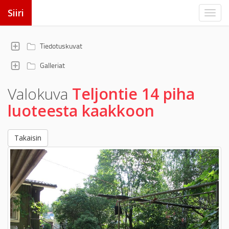
Siiri
Tiedotuskuvat
Galleriat
Valokuva
Teljontie 14 piha
luoteesta kaakkoon
Takaisin