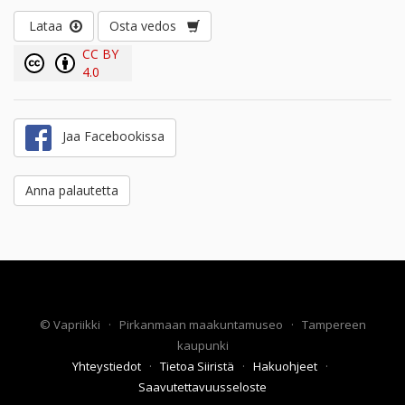
Lataa
Osta vedos
CC BY
4.0
Jaa Facebookissa
Anna palautetta
©
Vapriikki
·
Pirkanmaan maakuntamuseo
·
Tampereen
kaupunki
Yhteystiedot
·
Tietoa Siiristä
·
Hakuohjeet
·
Saavutettavuusseloste