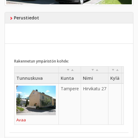
Perustiedot
Rakennetun ympäristön kohde:
Tunnuskuva
Kunta
Nimi
Kylä
Kaupu
Tampere
Hirvikatu 27
Tahme
Avaa