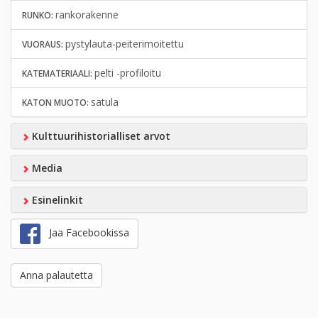
rankorakenne
RUNKO:
pystylauta-peiterimoitettu
VUORAUS:
pelti -profiloitu
KATEMATERIAALI:
satula
KATON MUOTO:
Kulttuurihistorialliset arvot
Media
Esinelinkit
Jaa Facebookissa
Anna palautetta