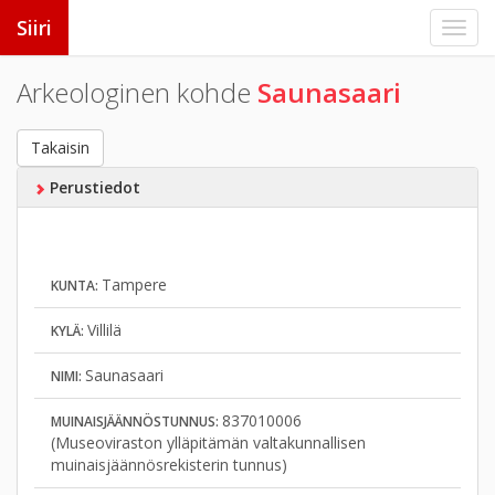
Siiri
Arkeologinen kohde
Saunasaari
Takaisin
Perustiedot
Tampere
KUNTA:
Villilä
KYLÄ:
Saunasaari
NIMI:
837010006
MUINAISJÄÄNNÖSTUNNUS:
(Museoviraston ylläpitämän valtakunnallisen
muinaisjäännösrekisterin tunnus)