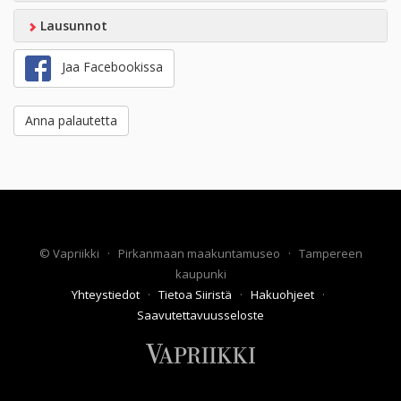
Lausunnot
Jaa Facebookissa
Anna palautetta
©
Vapriikki
·
Pirkanmaan maakuntamuseo
·
Tampereen
kaupunki
Yhteystiedot
·
Tietoa Siiristä
·
Hakuohjeet
·
Saavutettavuusseloste