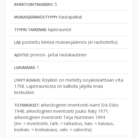
5
INVENTOINTINUMERO:
hautapaikat
MUINAISJÄÄNNÖSTYYPPI:
lapinrauniot
TYYPIN TARKENNE:
poistettu kiinteä muinaisjäännös (ei rauhoitettu)
LAJI:
pronssi- ja/tai rautakautinen
AJOITUS:
1
LUKUMÄÄRÄ:
Röykkiö on merkitty isojakokarttaan v:lta
LYHYT KUVAUS:
1758. Lapinrauniosta on kalliolla jäljellä enää
keskuskivi.
arkeologinen inventointi Aarni Erä-Esko
TUTKIMUKSET:
1948; arkeologinen inventointi Jouko Räty 1971;
arkeologinen inventointi Teija Nurminen 1994
(Inv. = inventointi, tark. = tarkastus, kaiv. = kaivaus,
koekaiv. = koekaivaus, valv. = valvonta)