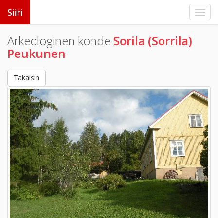
Siiri
Arkeologinen kohde
Sorila (Sorrila)
Peukunen
Takaisin