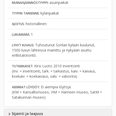
asuinpaikat
MUINAISJÄÄNNÖSTYYPPI:
kylänpaikat
TYYPIN TARKENNE:
historiallinen
AJOITUS:
1
LUKUMÄÄRÄ:
Tuhoutunut Sorilan kylään kuulunut,
LYHYT KUVAUS:
1500-luvun lähteissä mainittu ja nykyään asuttu
erillistalotontti.
Kirsi Luoto 2010 inventointi
TUTKIMUKSET:
(Inv. = inventointi, tark. = tarkastus, kaiv. = kaivaus,
koekaiv. = koekaivaus, valv. = valvonta)
Ei aiempia löytöjä.
AIEMMAT LÖYDÖT:
(KM = Kansallismuseo, HM = Hämeen museo, SatM =
Satakunnan museo)
Sijainti ja laajuus